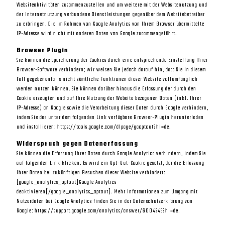
Websiteaktivitäten zusammenzustellen und um weitere mit der Websitenutzung und
der Internetnutzung verbundene Dienstleistungen gegenüber dem Websitebetreiber
zu erbringen. Die im Rahmen von Google Analytics von Ihrem Browser übermittelte
IP-Adresse wird nicht mit anderen Daten von Google zusammengeführt.
Browser Plugin
Sie können die Speicherung der Cookies durch eine entsprechende Einstellung Ihrer
Browser-Software verhindern; wir weisen Sie jedoch darauf hin, dass Sie in diesem
Fall gegebenenfalls nicht sämtliche Funktionen dieser Website vollumfänglich
werden nutzen können. Sie können darüber hinaus die Erfassung der durch den
Cookie erzeugten und auf Ihre Nutzung der Website bezogenen Daten (inkl. Ihrer
IP-Adresse) an Google sowie die Verarbeitung dieser Daten durch Google verhindern,
indem Sie das unter dem folgenden Link verfügbare Browser-Plugin herunterladen
und installieren: https://tools.google.com/dlpage/gaoptout?hl=de.
Widerspruch gegen Datenerfassung
Sie können die Erfassung Ihrer Daten durch Google Analytics verhindern, indem Sie
auf folgenden Link klicken. Es wird ein Opt-Out-Cookie gesetzt, der die Erfassung
Ihrer Daten bei zukünftigen Besuchen dieser Website verhindert:
[google_analytics_optout]Google Analytics
deaktivieren[/google_analytics_optout]. Mehr Informationen zum Umgang mit
Nutzerdaten bei Google Analytics finden Sie in der Datenschutzerklärung von
Google: https://support.google.com/analytics/answer/6004245?hl=de.