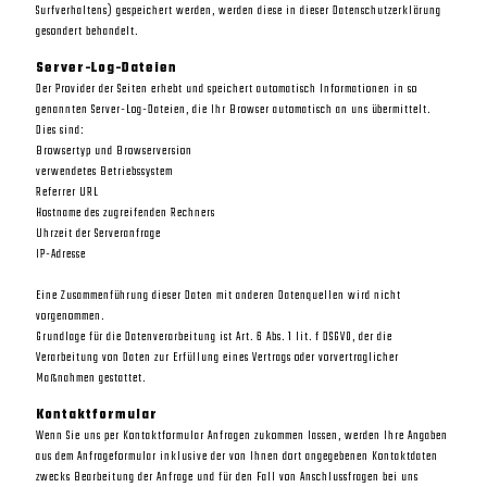
Surfverhaltens) gespeichert werden, werden diese in dieser Datenschutzerklärung
gesondert behandelt.
Server-Log-Dateien
Der Provider der Seiten erhebt und speichert automatisch Informationen in so
genannten Server-Log-Dateien, die Ihr Browser automatisch an uns übermittelt.
Dies sind:
Browsertyp und Browserversion
verwendetes Betriebssystem
Referrer URL
Hostname des zugreifenden Rechners
Uhrzeit der Serveranfrage
IP-Adresse
Eine Zusammenführung dieser Daten mit anderen Datenquellen wird nicht
vorgenommen.
Grundlage für die Datenverarbeitung ist Art. 6 Abs. 1 lit. f DSGVO, der die
Verarbeitung von Daten zur Erfüllung eines Vertrags oder vorvertraglicher
Maßnahmen gestattet.
Kontaktformular
Wenn Sie uns per Kontaktformular Anfragen zukommen lassen, werden Ihre Angaben
aus dem Anfrageformular inklusive der von Ihnen dort angegebenen Kontaktdaten
zwecks Bearbeitung der Anfrage und für den Fall von Anschlussfragen bei uns