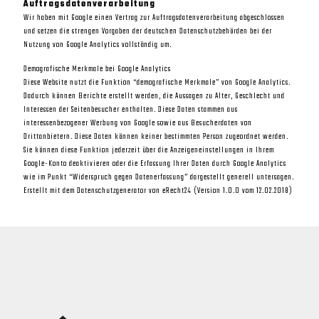
Auftragsdatenverarbeitung
Wir haben mit Google einen Vertrag zur Auftragsdatenverarbeitung abgeschlossen
und setzen die strengen Vorgaben der deutschen Datenschutzbehörden bei der
Nutzung von Google Analytics vollständig um.
Demografische Merkmale bei Google Analytics
Diese Website nutzt die Funktion “demografische Merkmale” von Google Analytics.
Dadurch können Berichte erstellt werden, die Aussagen zu Alter, Geschlecht und
Interessen der Seitenbesucher enthalten. Diese Daten stammen aus
interessenbezogener Werbung von Google sowie aus Besucherdaten von
Drittanbietern. Diese Daten können keiner bestimmten Person zugeordnet werden.
Sie können diese Funktion jederzeit über die Anzeigeneinstellungen in Ihrem
Google-Konto deaktivieren oder die Erfassung Ihrer Daten durch Google Analytics
wie im Punkt “Widerspruch gegen Datenerfassung” dargestellt generell untersagen.
Erstellt mit dem Datenschutzgenerator von eRecht24 (Version 1.0.0 vom 12.02.2018)