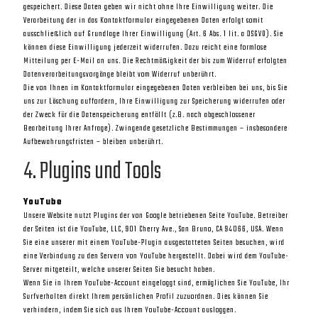
gespeichert. Diese Daten geben wir nicht ohne Ihre Einwilligung weiter. Die
Verarbeitung der in das Kontaktformular eingegebenen Daten erfolgt somit
ausschließlich auf Grundlage Ihrer Einwilligung (Art. 6 Abs. 1 lit. a DSGVO). Sie
können diese Einwilligung jederzeit widerrufen. Dazu reicht eine formlose
Mitteilung per E-Mail an uns. Die Rechtmäßigkeit der bis zum Widerruf erfolgten
Datenverarbeitungsvorgänge bleibt vom Widerruf unberührt.
Die von Ihnen im Kontaktformular eingegebenen Daten verbleiben bei uns, bis Sie
uns zur Löschung auffordern, Ihre Einwilligung zur Speicherung widerrufen oder
der Zweck für die Datenspeicherung entfällt (z.B. nach abgeschlossener
Bearbeitung Ihrer Anfrage). Zwingende gesetzliche Bestimmungen – insbesondere
Aufbewahrungsfristen – bleiben unberührt.
4. Plugins und Tools
YouTube
Unsere Website nutzt Plugins der von Google betriebenen Seite YouTube. Betreiber
der Seiten ist die YouTube, LLC, 901 Cherry Ave., San Bruno, CA 94066, USA. Wenn
Sie eine unserer mit einem YouTube-Plugin ausgestatteten Seiten besuchen, wird
eine Verbindung zu den Servern von YouTube hergestellt. Dabei wird dem YouTube-
Server mitgeteilt, welche unserer Seiten Sie besucht haben.
Wenn Sie in Ihrem YouTube-Account eingeloggt sind, ermöglichen Sie YouTube, Ihr
Surfverhalten direkt Ihrem persönlichen Profil zuzuordnen. Dies können Sie
verhindern, indem Sie sich aus Ihrem YouTube-Account ausloggen.