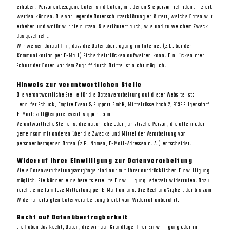
erhoben. Personenbezogene Daten sind Daten, mit denen Sie persönlich identifiziert
werden können. Die vorliegende Datenschutzerklärung erläutert, welche Daten wir
erheben und wofür wir sie nutzen. Sie erläutert auch, wie und zu welchem Zweck
das geschieht.
Wir weisen darauf hin, dass die Datenübertragung im Internet (z.B. bei der
Kommunikation per E-Mail) Sicherheitslücken aufweisen kann. Ein lückenloser
Schutz der Daten vor dem Zugriff durch Dritte ist nicht möglich.
Hinweis zur verantwortlichen Stelle
Die verantwortliche Stelle für die Datenverarbeitung auf dieser Website ist:
Jennifer Schuck, Empire Event & Support GmbH, Mittelrüsselbach 2, 91338 Igensdorf
E-Mail: zelt@empire-event-support.com
Verantwortliche Stelle ist die natürliche oder juristische Person, die allein oder
gemeinsam mit anderen über die Zwecke und Mittel der Verarbeitung von
personenbezogenen Daten (z.B. Namen, E-Mail-Adressen o. Ä.) entscheidet.
Widerruf Ihrer Einwilligung zur Datenverarbeitung
Viele Datenverarbeitungsvorgänge sind nur mit Ihrer ausdrücklichen Einwilligung
möglich. Sie können eine bereits erteilte Einwilligung jederzeit widerrufen. Dazu
reicht eine formlose Mitteilung per E-Mail an uns. Die Rechtmäßigkeit der bis zum
Widerruf erfolgten Datenverarbeitung bleibt vom Widerruf unberührt.
Recht auf Datenübertragbarkeit
Sie haben das Recht, Daten, die wir auf Grundlage Ihrer Einwilligung oder in