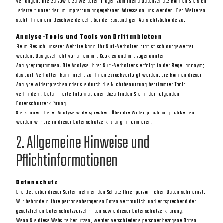
verlangen. Hierzu sowie zu weiteren Fragen zum Thema Datenschutz können Sie sich
jederzeit unter der im Impressum angegebenen Adresse an uns wenden. Des Weiteren
steht Ihnen ein Beschwerderecht bei der zuständigen Aufsichtsbehörde zu.
Analyse-Tools und Tools von Drittanbietern
Beim Besuch unserer Website kann Ihr Surf-Verhalten statistisch ausgewertet
werden. Das geschieht vor allem mit Cookies und mit sogenannten
Analyseprogrammen. Die Analyse Ihres Surf-Verhaltens erfolgt in der Regel anonym;
das Surf-Verhalten kann nicht zu Ihnen zurückverfolgt werden. Sie können dieser
Analyse widersprechen oder sie durch die Nichtbenutzung bestimmter Tools
verhindern. Detaillierte Informationen dazu finden Sie in der folgenden
Datenschutzerklärung.
Sie können dieser Analyse widersprechen. Über die Widerspruchsmöglichkeiten
werden wir Sie in dieser Datenschutzerklärung informieren.
2. Allgemeine Hinweise und
Pflichtinformationen
Datenschutz
Die Betreiber dieser Seiten nehmen den Schutz Ihrer persönlichen Daten sehr ernst.
Wir behandeln Ihre personenbezogenen Daten vertraulich und entsprechend der
gesetzlichen Datenschutzvorschriften sowie dieser Datenschutzerklärung.
Wenn Sie diese Website benutzen, werden verschiedene personenbezogene Daten