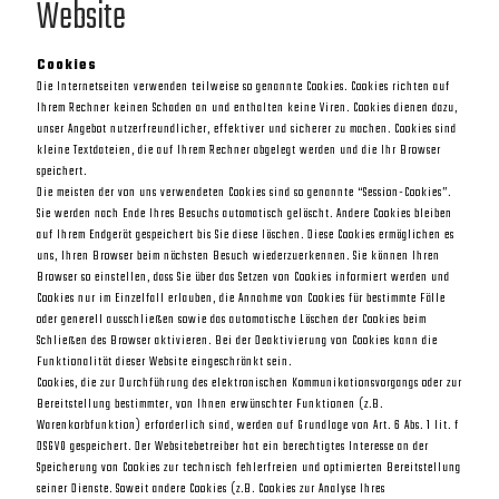
Website
Cookies
Die Internetseiten verwenden teilweise so genannte Cookies. Cookies richten auf
Ihrem Rechner keinen Schaden an und enthalten keine Viren. Cookies dienen dazu,
unser Angebot nutzerfreundlicher, effektiver und sicherer zu machen. Cookies sind
kleine Textdateien, die auf Ihrem Rechner abgelegt werden und die Ihr Browser
speichert.
Die meisten der von uns verwendeten Cookies sind so genannte “Session-Cookies”.
Sie werden nach Ende Ihres Besuchs automatisch gelöscht. Andere Cookies bleiben
auf Ihrem Endgerät gespeichert bis Sie diese löschen. Diese Cookies ermöglichen es
uns, Ihren Browser beim nächsten Besuch wiederzuerkennen. Sie können Ihren
Browser so einstellen, dass Sie über das Setzen von Cookies informiert werden und
Cookies nur im Einzelfall erlauben, die Annahme von Cookies für bestimmte Fälle
oder generell ausschließen sowie das automatische Löschen der Cookies beim
Schließen des Browser aktivieren. Bei der Deaktivierung von Cookies kann die
Funktionalität dieser Website eingeschränkt sein.
Cookies, die zur Durchführung des elektronischen Kommunikationsvorgangs oder zur
Bereitstellung bestimmter, von Ihnen erwünschter Funktionen (z.B.
Warenkorbfunktion) erforderlich sind, werden auf Grundlage von Art. 6 Abs. 1 lit. f
DSGVO gespeichert. Der Websitebetreiber hat ein berechtigtes Interesse an der
Speicherung von Cookies zur technisch fehlerfreien und optimierten Bereitstellung
seiner Dienste. Soweit andere Cookies (z.B. Cookies zur Analyse Ihres