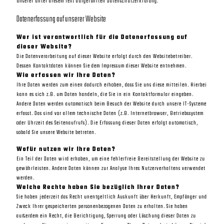
unserer unter diesem Text aufgeführten Datenschutzerklärung.
Datenerfassung auf unserer Website
Wer ist verantwortlich für die Datenerfassung auf
dieser Website?
Die Datenverarbeitung auf dieser Website erfolgt durch den Websitebetreiber.
Dessen Kontaktdaten können Sie dem Impressum dieser Website entnehmen.
Wie erfassen wir Ihre Daten?
Ihre Daten werden zum einen dadurch erhoben, dass Sie uns diese mitteilen. Hierbei
kann es sich z.B. um Daten handeln, die Sie in ein Kontaktformular eingeben.
Andere Daten werden automatisch beim Besuch der Website durch unsere IT-Systeme
erfasst. Das sind vor allem technische Daten (z.B. Internetbrowser, Betriebssystem
oder Uhrzeit des Seitenaufrufs). Die Erfassung dieser Daten erfolgt automatisch,
sobald Sie unsere Website betreten.
Wofür nutzen wir Ihre Daten?
Ein Teil der Daten wird erhoben, um eine fehlerfreie Bereitstellung der Website zu
gewährleisten. Andere Daten können zur Analyse Ihres Nutzerverhaltens verwendet
werden.
Welche Rechte haben Sie bezüglich Ihrer Daten?
Sie haben jederzeit das Recht unentgeltlich Auskunft über Herkunft, Empfänger und
Zweck Ihrer gespeicherten personenbezogenen Daten zu erhalten. Sie haben
außerdem ein Recht, die Berichtigung, Sperrung oder Löschung dieser Daten zu