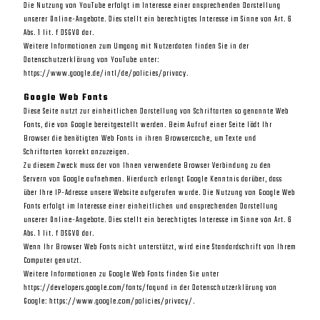
Die Nutzung von YouTube erfolgt im Interesse einer ansprechenden Darstellung
unserer Online-Angebote. Dies stellt ein berechtigtes Interesse im Sinne von Art. 6
Abs. 1 lit. f DSGVO dar.
Weitere Informationen zum Umgang mit Nutzerdaten finden Sie in der
Datenschutzerklärung von YouTube unter:
https://www.google.de/intl/de/policies/privacy.
Google Web Fonts
Diese Seite nutzt zur einheitlichen Darstellung von Schriftarten so genannte Web
Fonts, die von Google bereitgestellt werden. Beim Aufruf einer Seite lädt Ihr
Browser die benötigten Web Fonts in ihren Browsercache, um Texte und
Schriftarten korrekt anzuzeigen.
Zu diesem Zweck muss der von Ihnen verwendete Browser Verbindung zu den
Servern von Google aufnehmen. Hierdurch erlangt Google Kenntnis darüber, dass
über Ihre IP-Adresse unsere Website aufgerufen wurde. Die Nutzung von Google Web
Fonts erfolgt im Interesse einer einheitlichen und ansprechenden Darstellung
unserer Online-Angebote. Dies stellt ein berechtigtes Interesse im Sinne von Art. 6
Abs. 1 lit. f DSGVO dar.
Wenn Ihr Browser Web Fonts nicht unterstützt, wird eine Standardschrift von Ihrem
Computer genutzt.
Weitere Informationen zu Google Web Fonts finden Sie unter
https://developers.google.com/fonts/faqund in der Datenschutzerklärung von
Google: https://www.google.com/policies/privacy/.