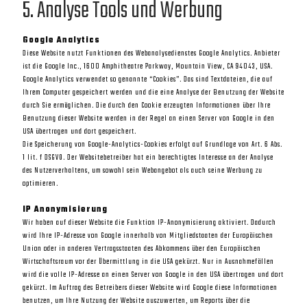
5. Analyse Tools und Werbung
Google Analytics
Diese Website nutzt Funktionen des Webanalysedienstes Google Analytics. Anbieter
ist die Google Inc., 1600 Amphitheatre Parkway, Mountain View, CA 94043, USA.
Google Analytics verwendet so genannte “Cookies”. Das sind Textdateien, die auf
Ihrem Computer gespeichert werden und die eine Analyse der Benutzung der Website
durch Sie ermöglichen. Die durch den Cookie erzeugten Informationen über Ihre
Benutzung dieser Website werden in der Regel an einen Server von Google in den
USA übertragen und dort gespeichert.
Die Speicherung von Google-Analytics-Cookies erfolgt auf Grundlage von Art. 6 Abs.
1 lit. f DSGVO. Der Websitebetreiber hat ein berechtigtes Interesse an der Analyse
des Nutzerverhaltens, um sowohl sein Webangebot als auch seine Werbung zu
optimieren.
IP Anonymisierung
Wir haben auf dieser Website die Funktion IP-Anonymisierung aktiviert. Dadurch
wird Ihre IP-Adresse von Google innerhalb von Mitgliedstaaten der Europäischen
Union oder in anderen Vertragsstaaten des Abkommens über den Europäischen
Wirtschaftsraum vor der Übermittlung in die USA gekürzt. Nur in Ausnahmefällen
wird die volle IP-Adresse an einen Server von Google in den USA übertragen und dort
gekürzt. Im Auftrag des Betreibers dieser Website wird Google diese Informationen
benutzen, um Ihre Nutzung der Website auszuwerten, um Reports über die