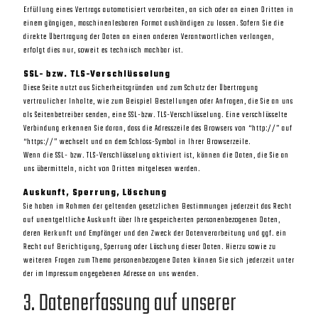
Erfüllung eines Vertrags automatisiert verarbeiten, an sich oder an einen Dritten in
einem gängigen, maschinenlesbaren Format aushändigen zu lassen. Sofern Sie die
direkte Übertragung der Daten an einen anderen Verantwortlichen verlangen,
erfolgt dies nur, soweit es technisch machbar ist.
SSL- bzw. TLS-Verschlüsselung
Diese Seite nutzt aus Sicherheitsgründen und zum Schutz der Übertragung
vertraulicher Inhalte, wie zum Beispiel Bestellungen oder Anfragen, die Sie an uns
als Seitenbetreiber senden, eine SSL-bzw. TLS-Verschlüsselung. Eine verschlüsselte
Verbindung erkennen Sie daran, dass die Adresszeile des Browsers von “http://” auf
“https://” wechselt und an dem Schloss-Symbol in Ihrer Browserzeile.
Wenn die SSL- bzw. TLS-Verschlüsselung aktiviert ist, können die Daten, die Sie an
uns übermitteln, nicht von Dritten mitgelesen werden.
Auskunft, Sperrung, Löschung
Sie haben im Rahmen der geltenden gesetzlichen Bestimmungen jederzeit das Recht
auf unentgeltliche Auskunft über Ihre gespeicherten personenbezogenen Daten,
deren Herkunft und Empfänger und den Zweck der Datenverarbeitung und ggf. ein
Recht auf Berichtigung, Sperrung oder Löschung dieser Daten. Hierzu sowie zu
weiteren Fragen zum Thema personenbezogene Daten können Sie sich jederzeit unter
der im Impressum angegebenen Adresse an uns wenden.
3. Datenerfassung auf unserer