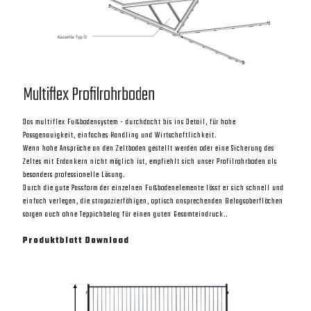
Multiflex Profilrohrboden
Multiflex Profilrohrboden
Das multiflex Fußbodensystem - durchdacht bis ins Detail, für hohe
Schwerlast Kassetten System
Passgenauigkeit, einfaches Handling und Wirtschaftlichkeit.
Das multiflex Fußbodensystem - durchdacht bis ins Detail, für hohe
Wenn hohe Ansprüche an den Zeltboden gestellt werden oder eine Sicherung des
Passgenauigkeit, einfaches Handling und Wirtschaftlichkeit.
Zeltes mit Erdankern nicht möglich ist, empfiehlt sich unser Profilrohrboden als
Wenn hohe Ansprüche an den Zeltboden gestellt werden oder eine Sicherung des
besonders professionelle Lösung.
Zeltes mit Erdankern nicht möglich ist, empfiehlt sich unser Profilrohrboden als
Durch die gute Passform der einzelnen Fußbodenelemente lässt er sich schnell und
besonders professionelle Lösung.
einfach verlegen, die strapazierfähigen, optisch ansprechenden Belagsoberflächen
Durch die gute Passform der einzelnen Fußbodenelemente lässt er sich schnell und
sorgen auch ohne Teppichbelag für einen guten Gesamteindruck..
einfach verlegen, die strapazierfähigen, optisch ansprechenden Belagsoberflächen
sorgen auch ohne Teppichbelag für einen guten Gesamteindruck..
Produktblatt Download
Produktblatt Download
Bauzaunvermietung