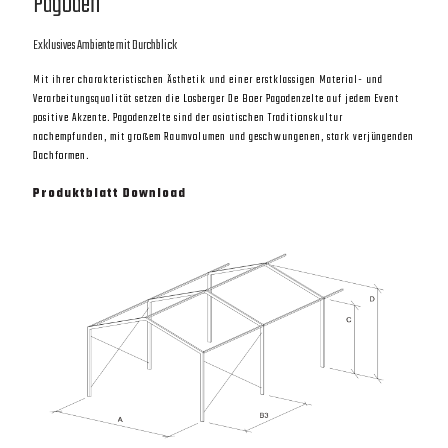
Pagoden
Pagoden
Exklusives Ambiente mit Durchblick
Exklusives Ambiente mit Durchblick
Mit ihrer charakteristischen Ästhetik und einer erstklassigen Material- und
Mit ihrer charakteristischen Ästhetik und einer erstklassigen Material- und
Verarbeitungsqualität setzen die Losberger De Boer Pagodenzelte auf jedem Event
Verarbeitungsqualität setzen die Losberger De Boer Pagodenzelte auf jedem Event
positive Akzente. Pagodenzelte sind der asiatischen Traditionskultur
positive Akzente. Pagodenzelte sind der asiatischen Traditionskultur
nachempfunden, mit großem Raumvolumen und geschwungenen, stark verjüngenden
nachempfunden, mit großem Raumvolumen und geschwungenen, stark verjüngenden
Dachformen.
Dachformen.
Produktblatt Download
Produktblatt Download
Walkway Basis P9
Walkways sind überdachte Verbindungs- und Führungswege, die zwei Zelthallen
dekorativ und funktional miteinander verbinden. Sie weisen den Weg, schützen die
Besucher gegen Sonne, Wind und Wetter.
Sie eignen sich besonders für Eingangsbereiche von Messen und anderen
Eventlösungen. Gerne wird der Losberger De Boer Walkway auch als festliches
Vordach eingesetzt. Die Ausführung des Daches ist wahlweise als Arcum
(Rundbogen) oder herkömmliches Satteldach ausführbar.