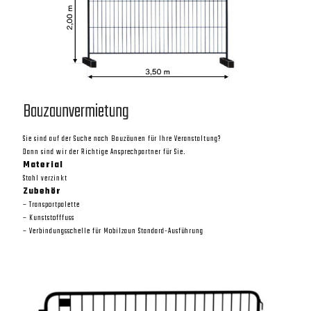
Sie sind auf der Suche nach Bauzäunen für Ihre Veranstaltung?
Dann sind wir der Richtige Ansprechpartner für Sie.
Material
Stahl verzinkt
Zubehör
– Transportpalette
– Kunststofffuss
Bauzaunvermietung
– Verbindungsschelle für Mobilzaun Standard-Ausführung
Sie sind auf der Suche nach Bauzäunen für Ihre Veranstaltung?
Dann sind wir der Richtige Ansprechpartner für Sie.
Material
Stahl verzinkt
Zubehör
– Transportpalette
– Kunststofffuss
– Verbindungsschelle für Mobilzaun Standard-Ausführung