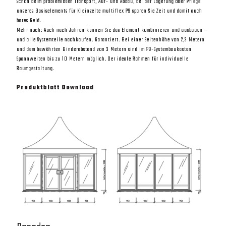
Schon beim problemlosen Transport, Auf- und Abbau, bei der Lagerung oder Pflege
unseres Basiselements für Kleinzelte multiflex P9 sparen Sie Zeit und damit auch
bares Geld.
Mehr noch: Auch nach Jahren können Sie das Element kombinieren und ausbauen –
und alle Systemteile nachkaufen. Garantiert. Bei einer Seitenhöhe von 2,3 Metern
und dem bewährten Binderabstand von 3 Metern sind im P9-Systembaukasten
Spannweiten bis zu 10 Metern möglich. Der ideale Rahmen für individuelle
Raumgestaltung.
Produktblatt Download